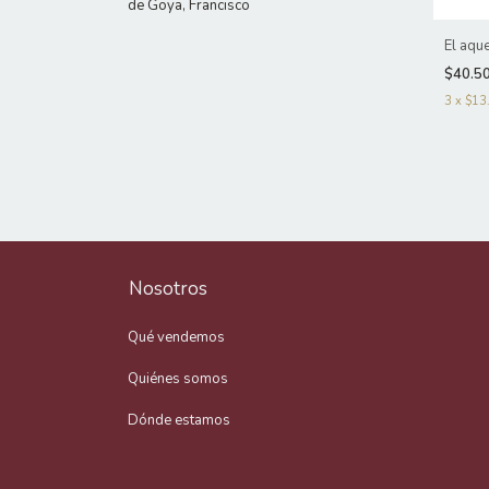
de Goya, Francisco
El aqu
$40.5
3
x
$13
Nosotros
Qué vendemos
Quiénes somos
Dónde estamos