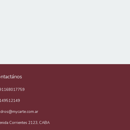
ntactános
91168017759
149512149
adros@mycarte.com.ar
enida Corrientes 2123, CABA