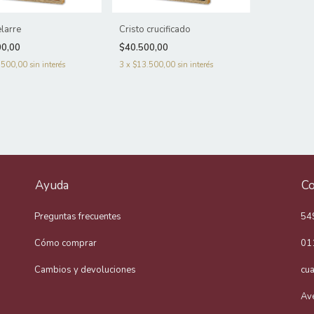
elarre
Cristo crucificado
00,00
$40.500,00
.500,00
sin interés
3
x
$13.500,00
sin interés
Ayuda
Co
Preguntas frecuentes
54
Cómo comprar
01
Cambios y devoluciones
cu
Av